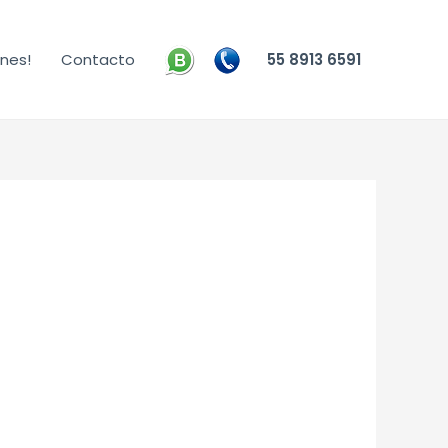
nes!
Contacto
55 8913 6591