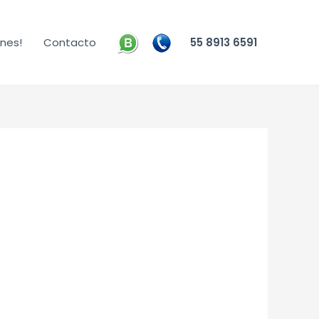
nes!
Contacto
55 8913 6591