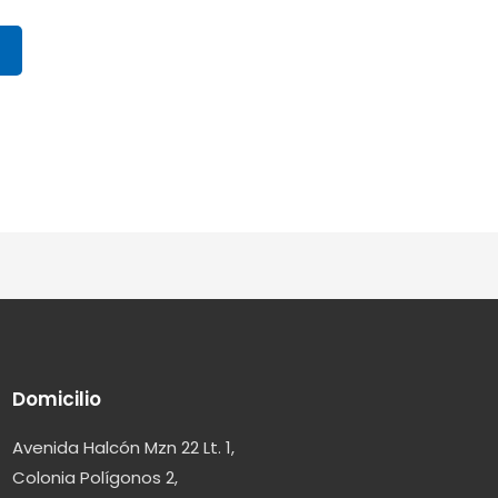
Domicilio
Avenida Halcón Mzn 22 Lt. 1,
Colonia Polígonos 2,