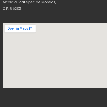
Alcaldía Ecatepec de Morelos,
C.P. 55230