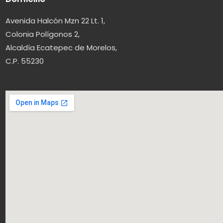
Avenida Halcón Mzn 22 Lt. 1,
Colonia Polígonos 2,
Alcaldía Ecatepec de Morelos,
C.P. 55230